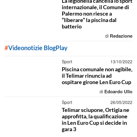
La legionella cancella lo sport
internazionale, il Comune di
Palermo non riesce a
“liberare” la piscina dal
batterio
Redazione
di
#
Videonotizie BlogPlay
Sport
13/10/2022
Piscina comunale non agibile,
il Telimar rinuncia ad
ospitare girone Len Euro Cup
Edoardo Ullo
di
Sport
26/05/2022
Telimar sciupone, Ortigia ne
approfitta, la qualificazione
in Len Euro Cup si decide in
gara 3