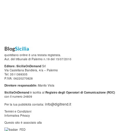
Blog
Sicilia
quotidiano online è una testata registrata.
Aut. del tribunale di Palermo n.19 del 15/07/2010
Editore: SiciliaOnDemand
Srl
Via Castellana Bandiera, 4/a – Palermo
Tel: 3511369305
P.IVA: 06220270828
Direttore responsabile:
Manlio Viola
SiciliaOnDemand
è iscritta al
Registro degli Operatori di Comunicazione (ROC)
con il numero 24809
info@digitrend.it
Per la tua pubblicità contatta:
Termini e Condizioni
Informativa Privacy
Questo sito è associato alla