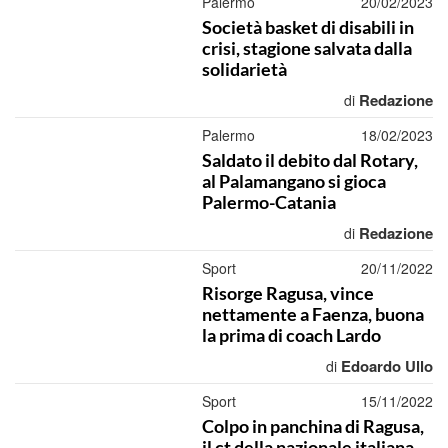
Palermo
20/02/2023
Società basket di disabili in
crisi, stagione salvata dalla
solidarietà
Redazione
di
Palermo
18/02/2023
Saldato il debito dal Rotary,
al Palamangano si gioca
Palermo-Catania
Redazione
di
Sport
20/11/2022
Risorge Ragusa, vince
nettamente a Faenza, buona
la prima di coach Lardo
Edoardo Ullo
di
Sport
15/11/2022
Colpo in panchina di Ragusa,
il ct della nazionale italiana