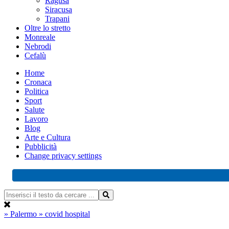
Ragusa
Siracusa
Trapani
Oltre lo stretto
Monreale
Nebrodi
Cefalù
Home
Cronaca
Politica
Sport
Salute
Lavoro
Blog
Arte e Cultura
Pubblicità
Change privacy settings
» Palermo
» covid hospital