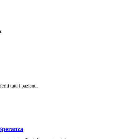
i.
iti tutti i pazienti.
 Speranza