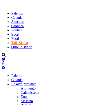
Palermo
Catania
Siracusa
Cronaca
Politica
Sport
Food
Talk Sicilia
Oltre lo stretto
Palermo
Catania
Le altre province
Agrigento
Caltanissetta
Enna
Messina