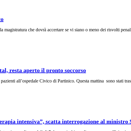
co
la magistratura che dovrà accertare se vi siano o meno dei risvolti penal
al, resta aperto il pronto soccorso
pazienti all’ospedale Civico di Partinico. Questa mattina sono stati trasfer
terapia intensiva”, scatta interrogazione al ministro