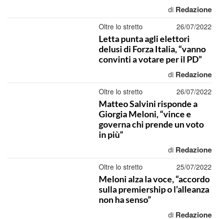
Redazione
di
Oltre lo stretto
26/07/2022
Letta punta agli elettori
delusi di Forza Italia, “vanno
convinti a votare per il PD”
Redazione
di
Oltre lo stretto
26/07/2022
Matteo Salvini risponde a
Giorgia Meloni, “vince e
governa chi prende un voto
in più”
Redazione
di
Oltre lo stretto
25/07/2022
Meloni alza la voce, “accordo
sulla premiership o l’alleanza
non ha senso”
Redazione
di