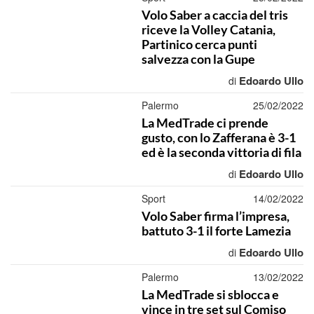
Volo Saber a caccia del tris
riceve la Volley Catania,
Partinico cerca punti
salvezza con la Gupe
Edoardo Ullo
di
Palermo
25/02/2022
La MedTrade ci prende
gusto, con lo Zafferana è 3-1
ed è la seconda vittoria di fila
Edoardo Ullo
di
Sport
14/02/2022
Volo Saber firma l’impresa,
battuto 3-1 il forte Lamezia
Edoardo Ullo
di
Palermo
13/02/2022
La MedTrade si sblocca e
vince in tre set sul Comiso