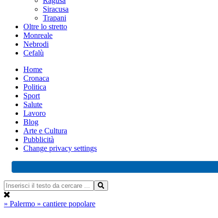
Ragusa
Siracusa
Trapani
Oltre lo stretto
Monreale
Nebrodi
Cefalù
Home
Cronaca
Politica
Sport
Salute
Lavoro
Blog
Arte e Cultura
Pubblicità
Change privacy settings
» Palermo
» cantiere popolare