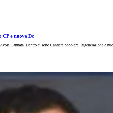
ro CP e nuova Dc
o di Avola Cannata. Dentro ci sono Cantiere popolare, Rigenerazione e nu