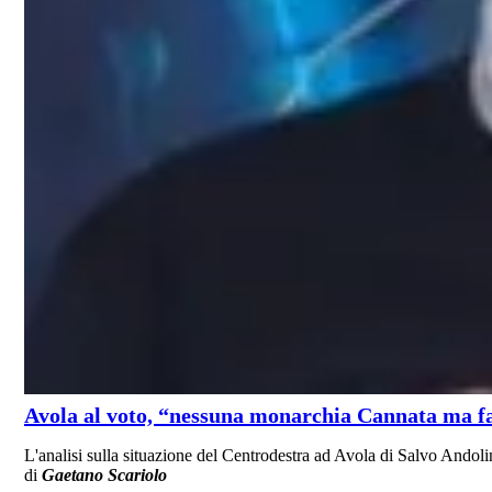
Avola al voto, “nessuna monarchia Cannata ma f
L'analisi sulla situazione del Centrodestra ad Avola di Salvo Andol
di
Gaetano Scariolo