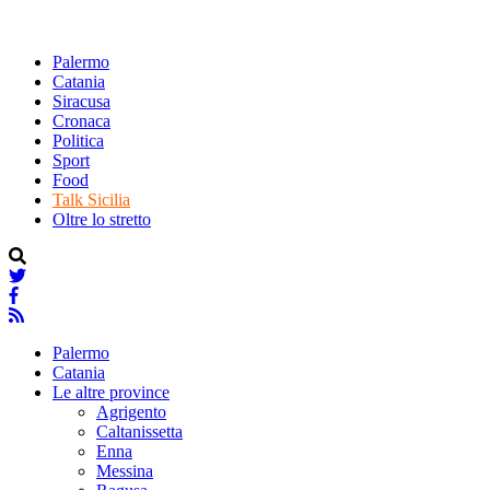
Palermo
Catania
Siracusa
Cronaca
Politica
Sport
Food
Talk Sicilia
Oltre lo stretto
Palermo
Catania
Le altre province
Agrigento
Caltanissetta
Enna
Messina